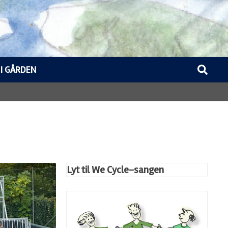
 I GÅRDEN
Lyt til We Cycle-sangen