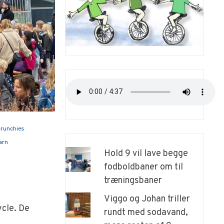
crunchies
arn
Hold 9 vil lave begge
fodboldbaner om til
træningsbaner
Viggo og Johan triller
ycle. De
rundt med sodavand,