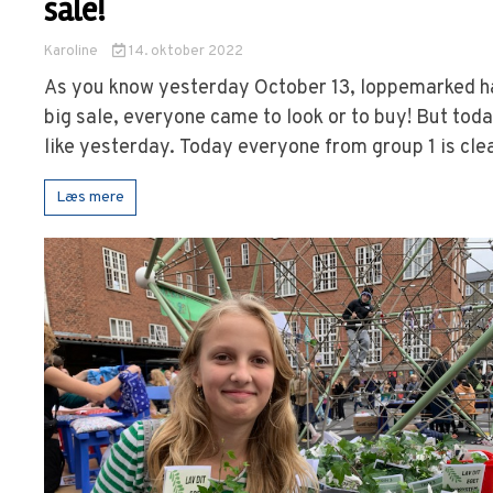
sale!
Karoline
14. oktober 2022
As you know yesterday October 13, loppemarked h
big sale, everyone came to look or to buy! But toda
like yesterday. Today everyone from group 1 is clea
Læs mere