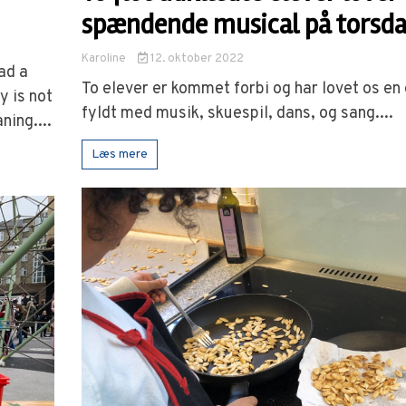
spændende musical på torsd
Karoline
12. oktober 2022
ad a
To elever er kommet forbi og har lovet os en
y is not
fyldt med musik, skuespil, dans, og sang....
ning....
Læs mere