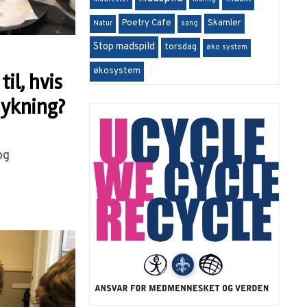
Poetry Cafe
Skamler
Natur
sang
Stop madspild
torsdag
øko system
økosystem
il, hvis
mykning?
og