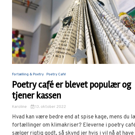
Fortælling & Poetry
Poetry Café
Poetry café er blevet populær og
tjener kassen
Karoline
13. oktober 2022
Hvad kan være bedre end at spise kage, mens du l
fortællinger om klimakriser? Eleverne i poetry caf
sælger rigtig godt, så skynd jer hvis i vil nå at have