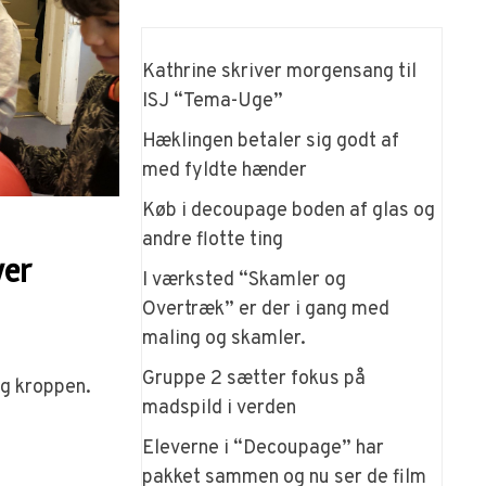
Kathrine skriver morgensang til
ISJ “Tema-Uge”
Hæklingen betaler sig godt af
med fyldte hænder
Køb i decoupage boden af glas og
andre flotte ting
ver
I værksted “Skamler og
Overtræk” er der i gang med
maling og skamler.
Gruppe 2 sætter fokus på
og kroppen.
madspild i verden
Eleverne i “Decoupage” har
pakket sammen og nu ser de film