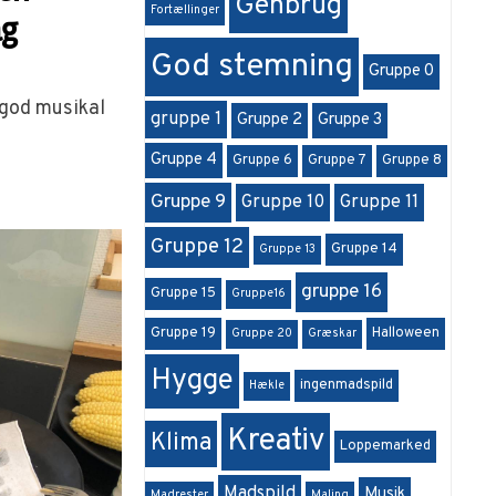
Genbrug
Fortællinger
ag
God stemning
Gruppe 0
 god musikal
gruppe 1
Gruppe 2
Gruppe 3
Gruppe 4
Gruppe 6
Gruppe 7
Gruppe 8
Gruppe 9
Gruppe 10
Gruppe 11
Gruppe 12
Gruppe 14
Gruppe 13
gruppe 16
Gruppe 15
Gruppe16
Gruppe 19
Halloween
Gruppe 20
Græskar
Hygge
ingenmadspild
Hækle
Kreativ
Klima
Loppemarked
Madspild
Musik
Madrester
Maling