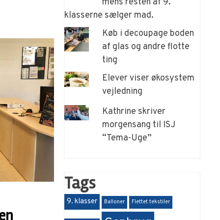
mens resten af 9.
klasserne sælger mad.
Køb i decoupage boden
af glas og andre flotte
ting
Elever viser økosystem
vejledning
Kathrine skriver
morgensang til ISJ
“Tema-Uge”
Tags
9. klasser
Balloner
Flettet tekstiler
 en