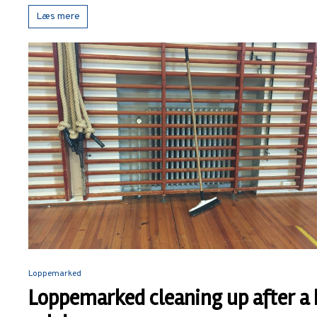
Læs mere
Loppemarked
Loppemarked cleaning up after a