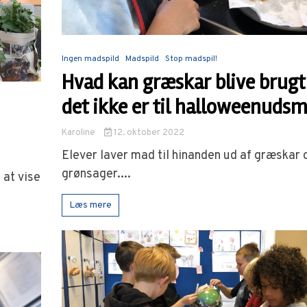
Ingen madspild
Madspild
Stop madspil!
Hvad kan græskar blive brugt t
det ikke er til halloweenuds
Karoline
12. oktober 2022
Elever laver mad til hinanden ud af græskar 
grønsager....
 at vise
Læs mere