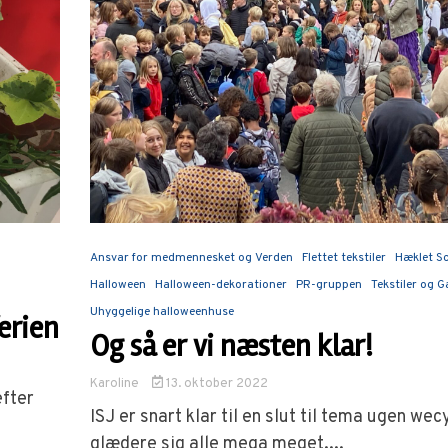
Ansvar for medmennesket og Verden
Flettet tekstiler
Hæklet S
Halloween
Halloween-dekorationer
PR-gruppen
Tekstiler og G
Uhyggelige halloweenhuse
ferien
Og så er vi næsten klar!
Karoline
13. oktober 2022
efter
ISJ er snart klar til en slut til tema ugen wec
glædere sig alle mega meget....