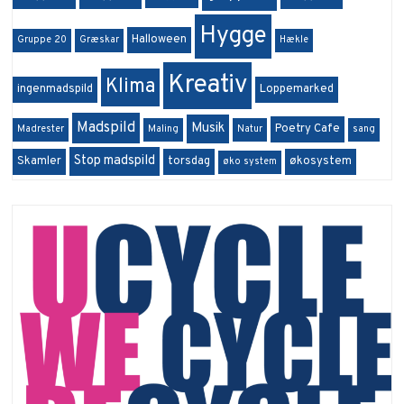
Hygge
Halloween
Gruppe 20
Græskar
Hækle
Kreativ
Klima
ingenmadspild
Loppemarked
Madspild
Musik
Poetry Cafe
Madrester
Maling
Natur
sang
Stop madspild
Skamler
torsdag
økosystem
øko system