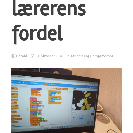
lærerens
fordel
Harald
13. oktober 2022
in
Arkade Og Computerspil