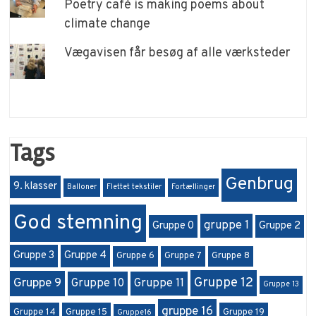
Poetry café is making poems about
climate change
Vægavisen får besøg af alle værksteder
Tags
Genbrug
9. klasser
Balloner
Flettet tekstiler
Fortællinger
God stemning
gruppe 1
Gruppe 0
Gruppe 2
Gruppe 3
Gruppe 4
Gruppe 6
Gruppe 7
Gruppe 8
Gruppe 12
Gruppe 9
Gruppe 10
Gruppe 11
Gruppe 13
gruppe 16
Gruppe 14
Gruppe 15
Gruppe 19
Gruppe16