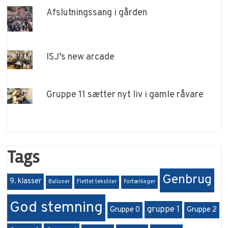
Afslutningssang i gården
ISJ’s new arcade
Gruppe 11 sætter nyt liv i gamle råvare
Tags
Genbrug
9. klasser
Balloner
Flettet tekstiler
Fortællinger
God stemning
gruppe 1
Gruppe 0
Gruppe 2