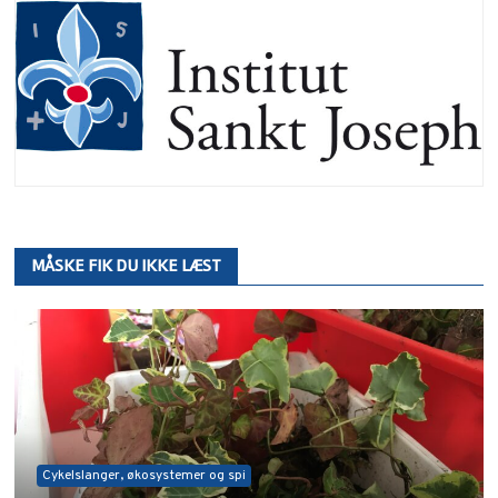
MÅSKE FIK DU IKKE LÆST
Cykelslanger, økosystemer og spi