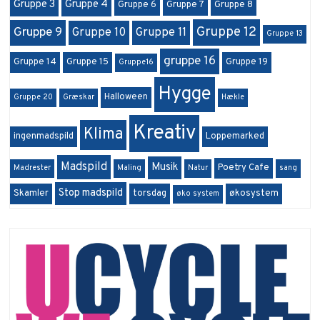
Gruppe 3
Gruppe 4
Gruppe 6
Gruppe 7
Gruppe 8
Gruppe 12
Gruppe 9
Gruppe 10
Gruppe 11
Gruppe 13
gruppe 16
Gruppe 14
Gruppe 15
Gruppe 19
Gruppe16
Hygge
Halloween
Gruppe 20
Græskar
Hækle
Kreativ
Klima
ingenmadspild
Loppemarked
Madspild
Musik
Poetry Cafe
Madrester
Maling
Natur
sang
Stop madspild
Skamler
torsdag
økosystem
øko system