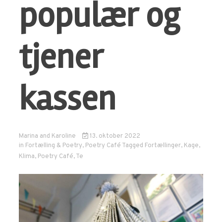
populær og
tjener
kassen
Marina
and
Karoline
13. oktober 2022
in
Fortælling & Poetry
,
Poetry Café
Tagged
Fortællinger
,
Kage
,
Klima
,
Poetry Café
,
Te