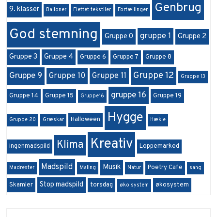
Genbrug
9. klasser
Balloner
Flettet tekstiler
Fortællinger
God stemning
gruppe 1
Gruppe 0
Gruppe 2
Gruppe 3
Gruppe 4
Gruppe 6
Gruppe 7
Gruppe 8
Gruppe 12
Gruppe 9
Gruppe 10
Gruppe 11
Gruppe 13
gruppe 16
Gruppe 14
Gruppe 15
Gruppe 19
Gruppe16
Hygge
Halloween
Gruppe 20
Græskar
Hækle
Kreativ
Klima
ingenmadspild
Loppemarked
Madspild
Musik
Poetry Cafe
Madrester
Maling
Natur
sang
Stop madspild
Skamler
torsdag
økosystem
øko system