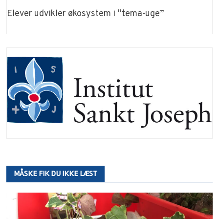
Elever udvikler økosystem i “tema-uge”
MÅSKE FIK DU IKKE LÆST