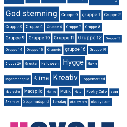
God stemning
gruppe 1
Gruppe 0
Gruppe 2
Gruppe 3
Gruppe 4
Gruppe 6
Gruppe 7
Gruppe 8
Gruppe 12
Gruppe 9
Gruppe 10
Gruppe 11
Gruppe 13
gruppe 16
Gruppe 14
Gruppe 15
Gruppe 19
Gruppe16
Hygge
Halloween
Gruppe 20
Græskar
Hækle
Kreativ
Klima
ingenmadspild
Loppemarked
Madspild
Musik
Poetry Cafe
Madrester
Maling
Natur
sang
Stop madspild
Skamler
torsdag
økosystem
øko system