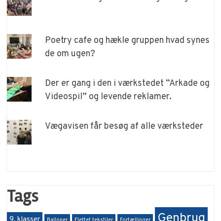
Poetry cafe og hækle gruppen hvad synes
de om ugen?
Der er gang i den i værkstedet “Arkade og
Videospil” og levende reklamer.
Vægavisen får besøg af alle værksteder
Tags
Genbrug
9. klasser
Balloner
Flettet tekstiler
Fortællinger