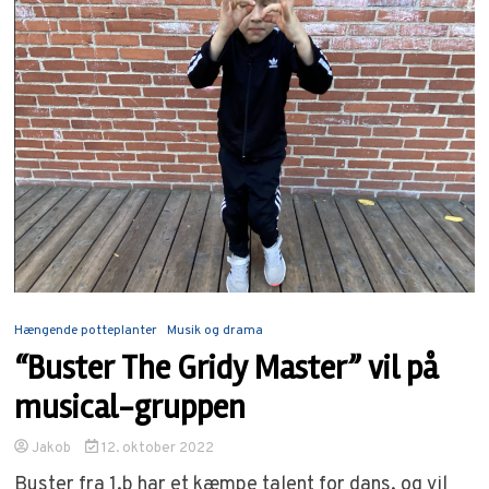
Hængende potteplanter
Musik og drama
“Buster The Gridy Master” vil på
musical-gruppen
Jakob
12. oktober 2022
Buster fra 1.b har et kæmpe talent for dans, og vil