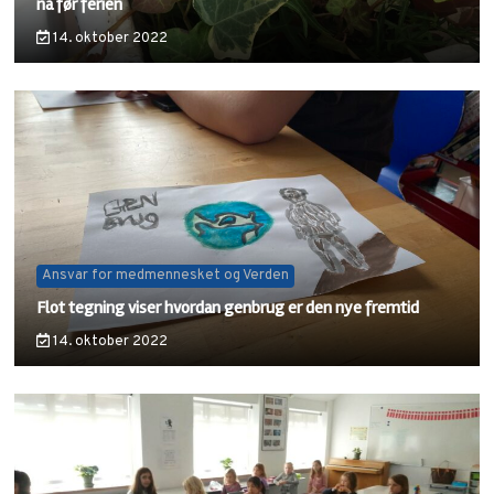
nå før ferien
14. oktober 2022
Ansvar for medmennesket og Verden
Flot tegning viser hvordan genbrug er den nye fremtid
14. oktober 2022