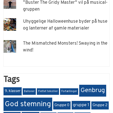
“Buster The Gridy Master” vil på musical-
gruppen
Uhyggelige Halloweenhuse byder på huse
og lanterner af gamle materialer
The Mismatched Monsters! Swaying in the
wind!
Tags
Genbrug
9. klasser
Balloner
Flettet tekstiler
Fortællinger
God stemning
gruppe 1
Gruppe 0
Gruppe 2