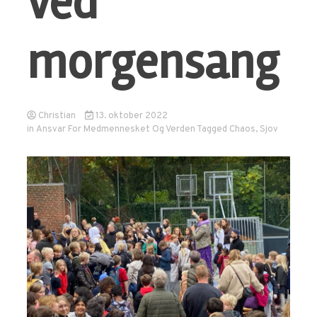
ved
morgensang
Christian
13. oktober 2022
in
Ansvar For Medmennesket Og Verden
Tagged
Chaos
,
Sjov