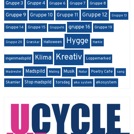
Gruppe 3
Gruppe 4
Gruppe 6
Gruppe 7
Gruppe 8
Gruppe 12
Gruppe 9
Gruppe 10
Gruppe 11
Gruppe 13
gruppe 16
Gruppe 14
Gruppe 15
Gruppe 19
Gruppe16
Hygge
Halloween
Gruppe 20
Græskar
Hækle
Kreativ
Klima
ingenmadspild
Loppemarked
Madspild
Musik
Poetry Cafe
Madrester
Maling
Natur
sang
Stop madspild
Skamler
torsdag
økosystem
øko system